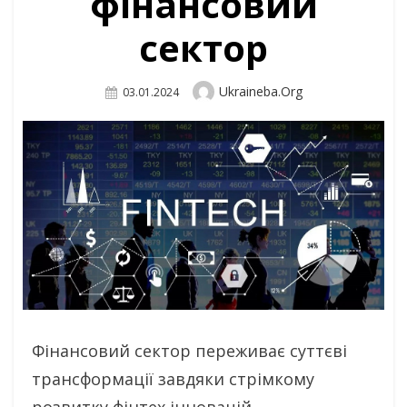
фінансовий
сектор
Author
Ukraineba.org
Posted
03.01.2024
On
Фінансовий сектор переживає суттєві
трансформації завдяки стрімкому