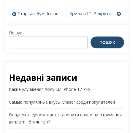
Навігація
Стартап-бум: Інноваційні проекти, що перетворюють бізнес-ландшафт
Криза в ІТ: Рекрутери в тіні, а конкуренція серед кандидатів – на піку
записів
Пошук
ПОШУК
Недавні записи
Какие улучшения получил iPhone 17 Pro
Самые популярные вкусы Chaser среди покупателей
Як адвокат допомагає встановити право на отримання
виплати 15 млн грн?