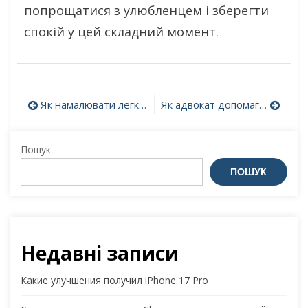
попрощатися з улюбленцем і зберегти
спокій у цей складний момент.
Навігація
Як намалювати легкий осінній пейзаж олівцем
Як адвокат допомагає встановити право на отримання виплати 15 млн грн?
записів
Пошук
ПОШУК
Недавні записи
Какие улучшения получил iPhone 17 Pro