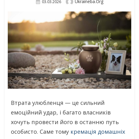
Author
Ukraineba.org
Posted
03.03.2026
On
Втрата улюбленця — це сильний
емоційний удар, і багато власників
хочуть провести його в останню путь
особисто. Саме тому
кремація домашніх