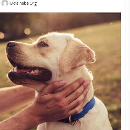
Author
Ukraineba.org