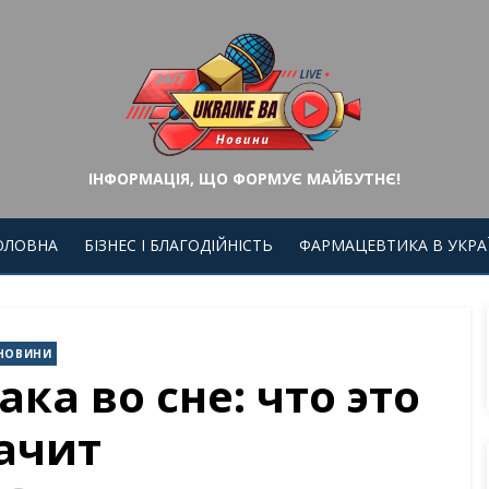
ІНФОРМАЦІЯ, ЩО ФОРМУЄ МАЙБУТНЄ!
ОЛОВНА
БІЗНЕС І БЛАГОДІЙНІСТЬ
ФАРМАЦЕВТИКА В УКРАЇ
НОВИНИ
ка во сне: что это
ачит